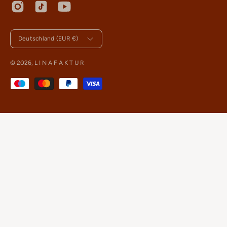
Newsletter
Land
Deutschland (EUR €)
© 2026,
L I N A F A K T U R