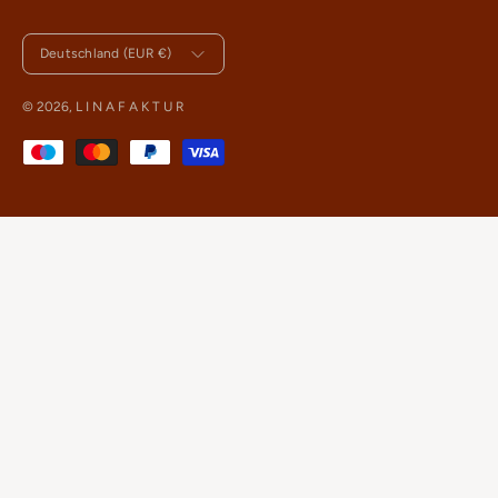
Land
Deutschland (EUR €)
© 2026,
L I N A F A K T U R