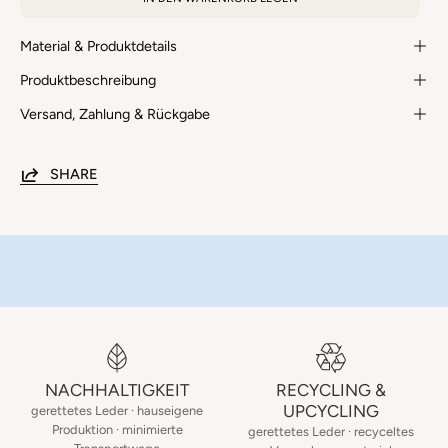
Farbmix;
im
Bayern
handgefertigt
bunten
Material & Produktdetails
in
Farbmix;
Bayern
Produktbeschreibung
handgefertigt
in
Versand, Zahlung & Rückgabe
Bayern
SHARE
NACHHALTIGKEIT
RECYCLING &
UPCYCLING
gerettetes Leder · hauseigene
Produktion · minimierte
gerettetes Leder · recyceltes