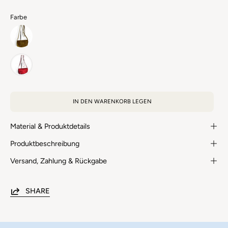
Farbe
kleine
Saddlebag
aus
kleine
Glatt-
Saddlebag
IN DEN WARENKORB LEGEN
&
aus
Veloursleder;
Glatt-
Material & Produktdetails
handgefertigt
&
in
Produktbeschreibung
Veloursleder;
Bayer
handgefertigt
Versand, Zahlung & Rückgabe
in
Bayer
SHARE