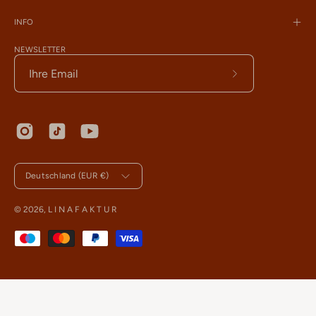
INFO
NEWSLETTER
Abonnieren
Sie
den
Newsletter
Land
Deutschland (EUR €)
© 2026,
L I N A F A K T U R